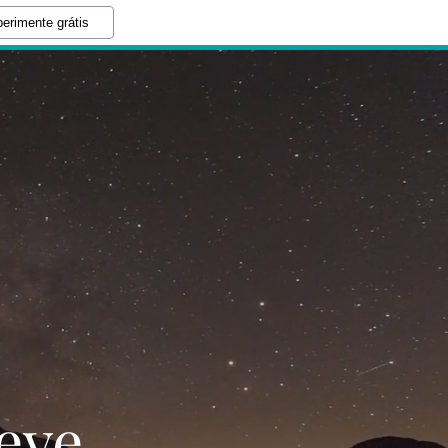
erimente grátis
eve