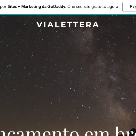
 por
Sites + Marketing da GoDaddy.
Crie seu site gratuito agora.
Exp
VIALETTERA
Lançamento em br